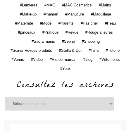
Lumières
MAC
MAC Cosmetics
Mains
Make-up
maman
Manucure
Maquillage
Maternité
Mode
Parents
Pas cher
Peau
pinceaux
Pratique
Revue
Rouge à lèvres
Sac à mains
Sepho
Shopping
Soins/ Revues produits
Stella & Dot
Teint
Tutoriel
Vernis
Vidéo
Vie de maman
vlog
Vêtements
Yeux
Consultez les archives