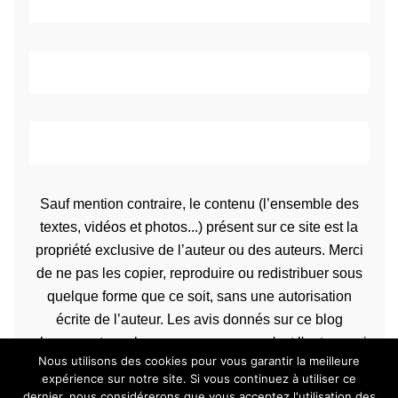
Sauf mention contraire, le contenu (l’ensemble des
textes, vidéos et photos...) présent sur ce site est la
propriété exclusive de l’auteur ou des auteurs. Merci
de ne pas les copier, reproduire ou redistribuer sous
quelque forme que ce soit, sans une autorisation
écrite de l’auteur. Les avis donnés sur ce blog
n’engagent que la propre personne qu'est l'auteur qui
Nous utilisons des cookies pour vous garantir la meilleure
les rédige.
expérience sur notre site. Si vous continuez à utiliser ce
dernier, nous considérerons que vous acceptez l'utilisation des