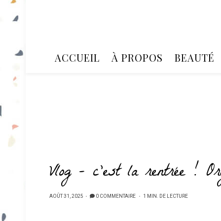
ACCUEIL
À PROPOS
BEAUTÉ
Vlog – c’est la rentrée ! O
PUBLIÉ
AOÛT 31, 2025
0 COMMENTAIRE
1 MIN. DE LECTURE
SUR