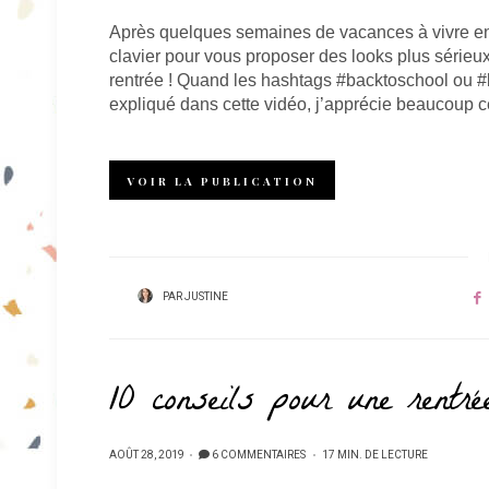
Après quelques semaines de vacances à vivre en t
clavier pour vous proposer des looks plus sérieux
rentrée ! Quand les hashtags #backtoschool ou 
expliqué dans cette vidéo, j’apprécie beaucoup 
VOIR LA PUBLICATION
PAR
JUSTINE
10 conseils pour une rentré
PUBLIÉ
AOÛT 28, 2019
6 COMMENTAIRES
17 MIN. DE LECTURE
SUR