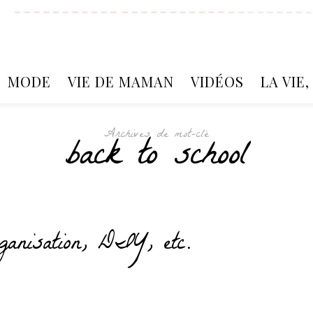
MODE
VIE DE MAMAN
VIDÉOS
LA VIE
Archives de mot-clé
back to school
rganisation, DIY, etc.