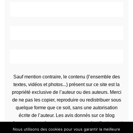
Sauf mention contraire, le contenu (l’ensemble des
textes, vidéos et photos...) présent sur ce site est la
propriété exclusive de l’auteur ou des auteurs. Merci
de ne pas les copier, reproduire ou redistribuer sous
quelque forme que ce soit, sans une autorisation
écrite de l’auteur. Les avis donnés sur ce blog
n’engagent que la propre personne qu'est l'auteur qui
Nous utilisons des cookies pour vous garantir la meilleure
les rédige.