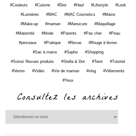
Couleurs
Cuisine
Dior
Haul
Lifestyle
Look
Lumières
MAC
MAC Cosmetics
Mains
Make-up
maman
Manucure
Maquillage
Maternité
Mode
Parents
Pas cher
Peau
pinceaux
Pratique
Revue
Rouge à lèvres
Sac à mains
Sepho
Shopping
Soins/ Revues produits
Stella & Dot
Teint
Tutoriel
Vernis
Vidéo
Vie de maman
vlog
Vêtements
Yeux
Consultez les archives