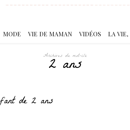
MODE
VIE DE MAMAN
VIDÉOS
LA VIE
Archives de mot-clé
2 ans
fant de 2 ans