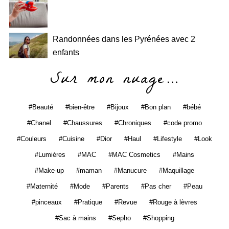
Randonnées dans les Pyrénées avec 2
enfants
Sur mon nuage…
Beauté
bien-être
Bijoux
Bon plan
bébé
Chanel
Chaussures
Chroniques
code promo
Couleurs
Cuisine
Dior
Haul
Lifestyle
Look
Lumières
MAC
MAC Cosmetics
Mains
Make-up
maman
Manucure
Maquillage
Maternité
Mode
Parents
Pas cher
Peau
pinceaux
Pratique
Revue
Rouge à lèvres
Sac à mains
Sepho
Shopping