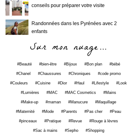
conseils pour préparer votre visite
Randonnées dans les Pyrénées avec 2
enfants
Sur mon nuage…
Beauté
bien-être
Bijoux
Bon plan
bébé
Chanel
Chaussures
Chroniques
code promo
Couleurs
Cuisine
Dior
Haul
Lifestyle
Look
Lumières
MAC
MAC Cosmetics
Mains
Make-up
maman
Manucure
Maquillage
Maternité
Mode
Parents
Pas cher
Peau
pinceaux
Pratique
Revue
Rouge à lèvres
Sac à mains
Sepho
Shopping