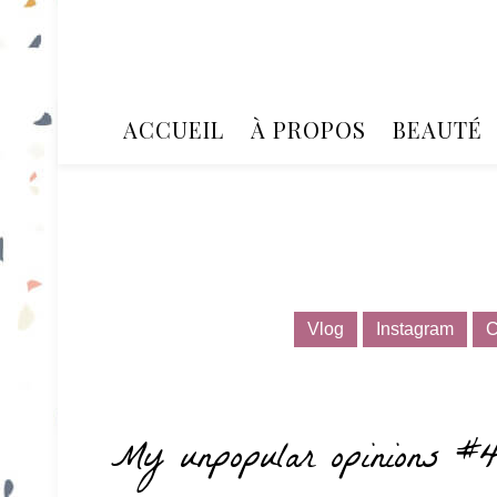
ACCUEIL
À PROPOS
BEAUTÉ
Vlog
Instagram
C
My unpopular opinions #