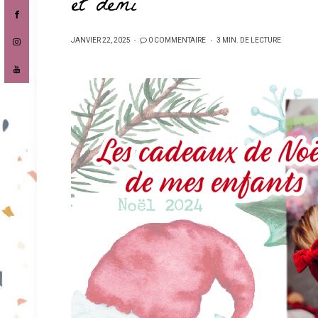
et demi
PUBLIÉ
JANVIER 22, 2025
0 COMMENTAIRE
3 MIN. DE LECTURE
SUR