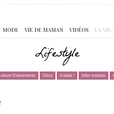
MODE
VIE DE MAMAN
VIDÉOS
LA VIE
Lifestyle
ulture/ Evènements
Déco
A table !
Infos Instants
4