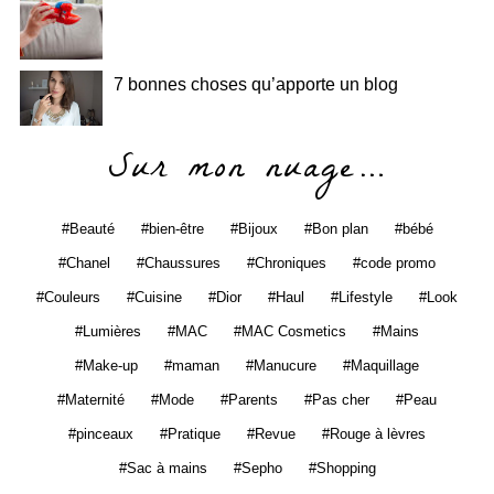
7 bonnes choses qu’apporte un blog
Sur mon nuage…
Beauté
bien-être
Bijoux
Bon plan
bébé
Chanel
Chaussures
Chroniques
code promo
Couleurs
Cuisine
Dior
Haul
Lifestyle
Look
Lumières
MAC
MAC Cosmetics
Mains
Make-up
maman
Manucure
Maquillage
Maternité
Mode
Parents
Pas cher
Peau
pinceaux
Pratique
Revue
Rouge à lèvres
Sac à mains
Sepho
Shopping