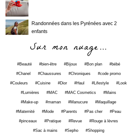
Randonnées dans les Pyrénées avec 2
enfants
Sur mon nuage…
Beauté
bien-être
Bijoux
Bon plan
bébé
Chanel
Chaussures
Chroniques
code promo
Couleurs
Cuisine
Dior
Haul
Lifestyle
Look
Lumières
MAC
MAC Cosmetics
Mains
Make-up
maman
Manucure
Maquillage
Maternité
Mode
Parents
Pas cher
Peau
pinceaux
Pratique
Revue
Rouge à lèvres
Sac à mains
Sepho
Shopping