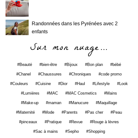
Randonnées dans les Pyrénées avec 2
enfants
Sur mon nuage…
Beauté
bien-être
Bijoux
Bon plan
bébé
Chanel
Chaussures
Chroniques
code promo
Couleurs
Cuisine
Dior
Haul
Lifestyle
Look
Lumières
MAC
MAC Cosmetics
Mains
Make-up
maman
Manucure
Maquillage
Maternité
Mode
Parents
Pas cher
Peau
pinceaux
Pratique
Revue
Rouge à lèvres
Sac à mains
Sepho
Shopping